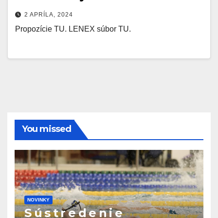
2 APRÍLA, 2024
Propozície TU. LENEX súbor TU.
You missed
NOVINKY
S ú s t r e d e n i e