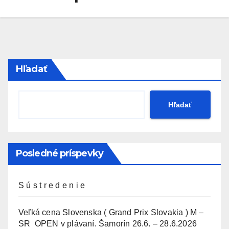
Hľadať
Hľadať
Posledné príspevky
S ú s t r e d e n i e
Veľká cena Slovenska ( Grand Prix Slovakia ) M –
SR OPEN v plávaní. Šamorín 26.6. – 28.6.2026