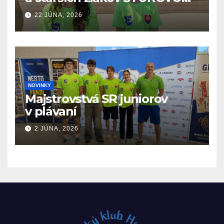
19.6. – 21.6.2026
22 JÚNA, 2026
NOVINKY
Majstrovstvá SR juniorov
v plávaní
2 JÚNA, 2026