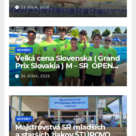
13 JÚLA, 2026
NOVINKY
Veľká cena Slovenska ( Grand
Prix Slovakia ) M – SR OPEN
v plávaní. Šamorín 26.6. –
30 JÚNA, 2026
28.6.2026
NOVINKY
Majstrovstvá SR mladších
a starších žiakov ŠTÚROVO