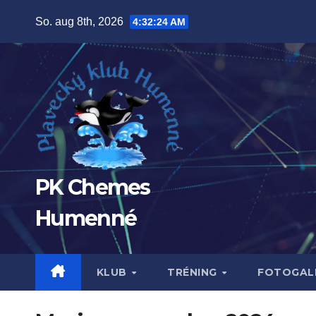
Prejsť
So. aug 8th, 2026
4:32:25 AM
na
obsah
PK Chemes
Humenné
KLUB
TRÉNING
FOTOGALÉ