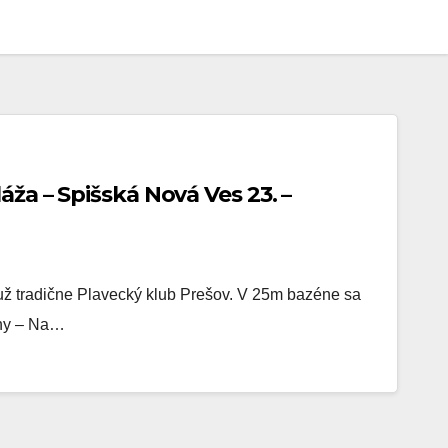
ža – Spišská Nová Ves 23. –
už tradične Plavecký klub Prešov. V 25m bazéne sa
iny – Na…