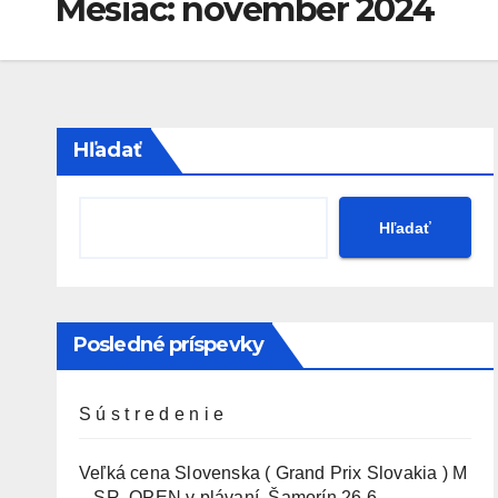
Mesiac:
november 2024
Hľadať
Hľadať
Posledné príspevky
S ú s t r e d e n i e
Veľká cena Slovenska ( Grand Prix Slovakia ) M
– SR OPEN v plávaní. Šamorín 26.6. –