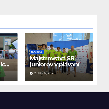
NOVINKY
Majstrovstvá SR
ších
juniorov v plávaní
O
2 JÚNA, 2026