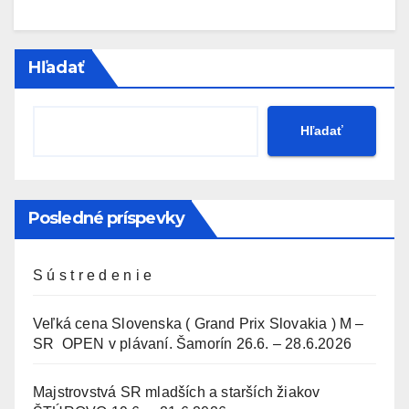
Hľadať
Hľadať
Posledné príspevky
S ú s t r e d e n i e
Veľká cena Slovenska ( Grand Prix Slovakia ) M –
SR OPEN v plávaní. Šamorín 26.6. – 28.6.2026
Majstrovstvá SR mladších a starších žiakov