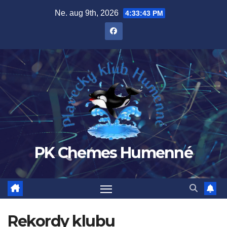
Prejsť
Ne. aug 9th, 2026
4:33:44 PM
na
obsah
PK Chemes Humenné
Rekordy klubu