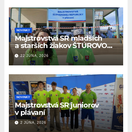
NOVINKY
Majstrovstvá SR mladších
a starších žiakov ŠTÚROVO
19.6. – 21.6.2026
22 JÚNA, 2026
NOVINKY
Majstrovstvá SR juniorov
v plávaní
2 JÚNA, 2026