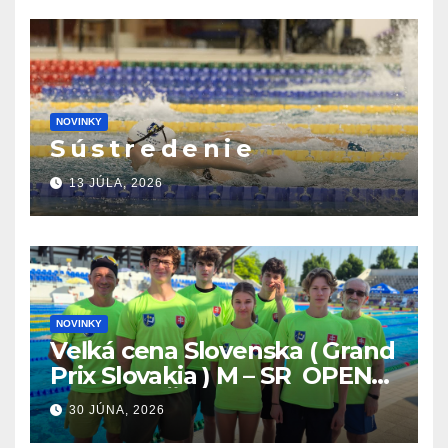
NOVINKY
S ú s t r e d e n i e
13 JÚLA, 2026
NOVINKY
Veľká cena Slovenska ( Grand
Prix Slovakia ) M – SR OPEN
v plávaní. Šamorín 26.6. –
30 JÚNA, 2026
28.6.2026