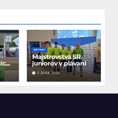
NOVINKY
Majstrovstvá SR
ších
juniorov v plávaní
O
2 JÚNA, 2026