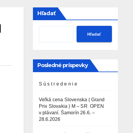
Hľadať
d
Hľadať
Posledné príspevky
S ú s t r e d e n i e
Veľká cena Slovenska ( Grand
Prix Slovakia ) M – SR OPEN
v plávaní. Šamorín 26.6. –
28.6.2026