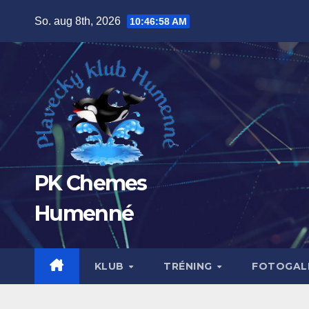
Prejsť
So. aug 8th, 2026
10:46:59 AM
na
obsah
PK Chemes
Humenné
KLUB
TRÉNING
FOTOGALÉ