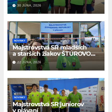
v plávaní. Šamorín 26.6. –
30 JÚNA, 2026
28.6.2026
NOVINKY
Majstrovstvá SR mladších
a starších žiakov ŠTÚROVO
19.6. – 21.6.2026
22 JÚNA, 2026
NOVINKY
Majstrovstvá SR juniorov
v plávaní