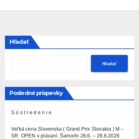
Hľadať
Hľadať
Posledné príspevky
S ú s t r e d e n i e
Veľká cena Slovenska ( Grand Prix Slovakia ) M –
SR OPEN v plávaní. Šamorín 26.6. – 28.6.2026