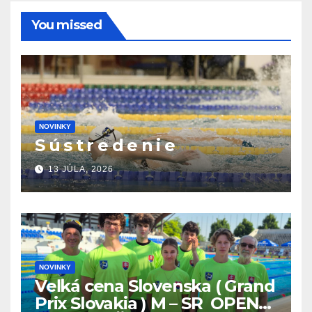
You missed
NOVINKY
S ú s t r e d e n i e
13 JÚLA, 2026
NOVINKY
Veľká cena Slovenska ( Grand
Prix Slovakia ) M – SR OPEN