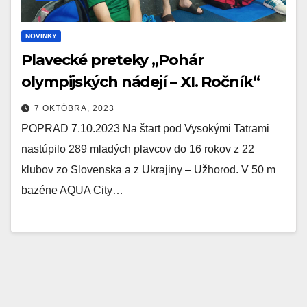
NOVINKY
Plavecké preteky „Pohár
olympijských nádejí – XI. Ročník“
7 OKTÓBRA, 2023
POPRAD 7.10.2023 Na štart pod Vysokými Tatrami
nastúpilo 289 mladých plavcov do 16 rokov z 22
klubov zo Slovenska a z Ukrajiny – Užhorod. V 50 m
bazéne AQUA City…