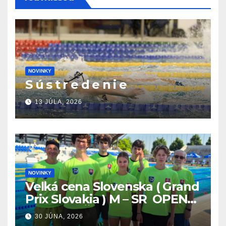
NOVINKY
S ú s t r e d e n i e
13 JÚLA, 2026
NOVINKY
Veľká cena Slovenska ( Grand
Prix Slovakia ) M – SR OPEN
v plávaní. Šamorín 26.6. –
30 JÚNA, 2026
28.6.2026