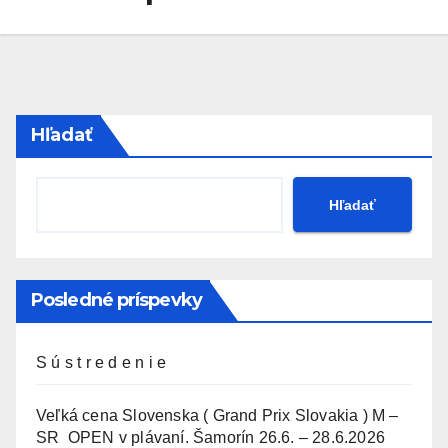
Hľadať
Hľadať
Posledné príspevky
S ú s t r e d e n i e
Veľká cena Slovenska ( Grand Prix Slovakia ) M –
SR OPEN v plávaní. Šamorín 26.6. – 28.6.2026