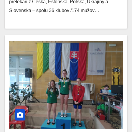
pretekári z Česka, Estónska, Poľska, Ukrajiny a
Slovenska – spolu 36 klubov /174 mužov…