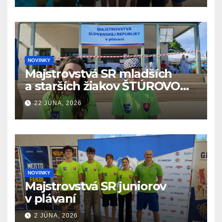
NOVINKY
Majstrovstvá SR mladších
a starších žiakov ŠTÚROVO
19.6. – 21.6.2026
22 JÚNA, 2026
NOVINKY
Majstrovstvá SR juniorov
v plávaní
2 JÚNA, 2026