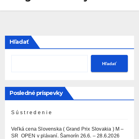
Hľadať
Hľadať
Posledné príspevky
S ú s t r e d e n i e
Veľká cena Slovenska ( Grand Prix Slovakia ) M –
SR OPEN v plávaní. Šamorín 26.6. – 28.6.2026