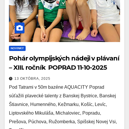
NOVINKY
Pohár olympijských nádeji v plávaní
– XIII. ročník POPRAD 11-10-2025
13 OKTÓBRA, 2025
Pod Tatrami v 50m bazéne AQUACITY Poprad
súťažili plavecké talenty z Banskej Bystrice, Banskej
Štiavnice, Humenného, Kežmarku, Košíc, Levíc,
Liptovského Mikuláša, Michaloviec, Popradu,
Prešova, Púchova, Ružomberka, Spišskej Novej Vsi,