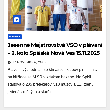
NOVINKY
Jesenné Majstrovstvá VSO v plávaní
– 2. kolo Spišská Nová Ves 15.11.2025
17 NOVEMBRA, 2025
Plavci – východniari zo štrnástich klubov plnili limity
na blížiace sa M SR v krátkom bazéne. Na Spiši
štartovalo 235 pretekárov /118 mužov a 117 žien /
jedenásťročných a starších.…