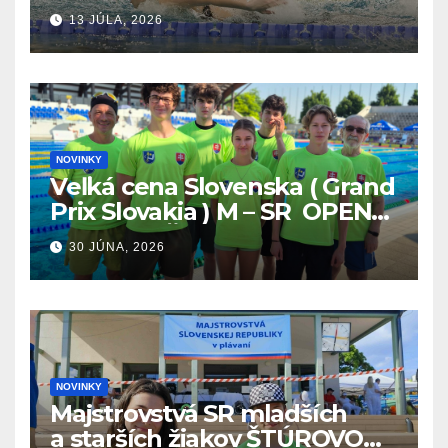
13 JÚLA, 2026
NOVINKY
Veľká cena Slovenska ( Grand
Prix Slovakia ) M – SR OPEN
v plávaní. Šamorín 26.6. –
30 JÚNA, 2026
28.6.2026
NOVINKY
Majstrovstvá SR mladších
a starších žiakov ŠTÚROVO