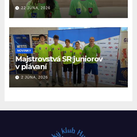
19.6. – 21.6.2026
22 JÚNA, 2026
NOVINKY
Majstrovstvá SR juniorov
v plávaní
2 JÚNA, 2026