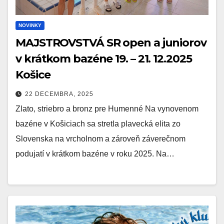
NOVINKY
MAJSTROVSTVÁ SR open a juniorov
v krátkom bazéne 19. – 21. 12.2025
Košice
22 DECEMBRA, 2025
Zlato, striebro a bronz pre Humenné Na vynovenom
bazéne v Košiciach sa stretla plavecká elita zo
Slovenska na vrcholnom a zároveň záverečnom
podujatí v krátkom bazéne v roku 2025. Na…