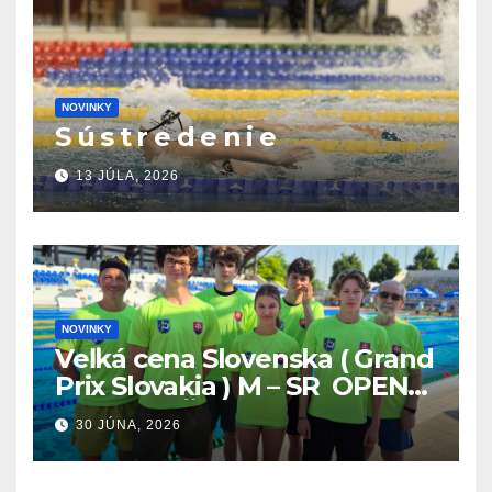
NOVINKY
S ú s t r e d e n i e
13 JÚLA, 2026
NOVINKY
Veľká cena Slovenska ( Grand
Prix Slovakia ) M – SR OPEN
v plávaní. Šamorín 26.6. –
30 JÚNA, 2026
28.6.2026