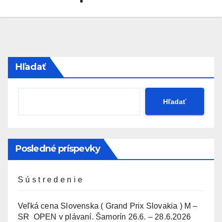
Hľadať
Hľadať
Posledné príspevky
S ú s t r e d e n i e
Veľká cena Slovenska ( Grand Prix Slovakia ) M –
SR OPEN v plávaní. Šamorín 26.6. – 28.6.2026