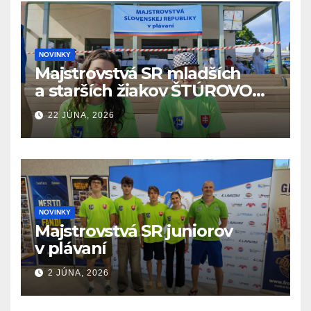
NOVINKY
Majstrovstvá SR mladších
a starších žiakov ŠTÚROVO
19.6. – 21.6.2026
22 JÚNA, 2026
NOVINKY
Majstrovstvá SR juniorov
v plávaní
2 JÚNA, 2026