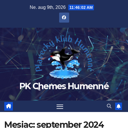
Prejsť
Ne. aug 9th, 2026
11:46:03 AM
na
obsah
PK Chemes Humenné
Mesiac:
september 2024