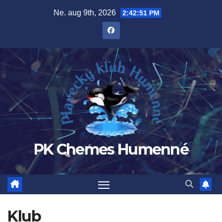
Prejsť
Ne. aug 9th, 2026
2:42:51 PM
na
obsah
PK Chemes Humenné
Klub