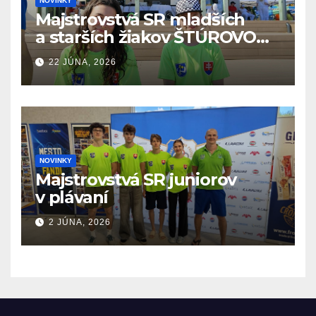
NOVINKY
Majstrovstvá SR mladších
a starších žiakov ŠTÚROVO
19.6. – 21.6.2026
22 JÚNA, 2026
NOVINKY
Majstrovstvá SR juniorov
v plávaní
2 JÚNA, 2026