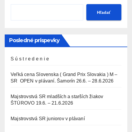
Hľadať
Posledné príspevky
S ú s t r e d e n i e
Veľká cena Slovenska ( Grand Prix Slovakia ) M –
SR OPEN v plávaní. Šamorín 26.6. – 28.6.2026
Majstrovstvá SR mladších a starších žiakov
ŠTÚROVO 19.6. – 21.6.2026
Majstrovstvá SR juniorov v plávaní