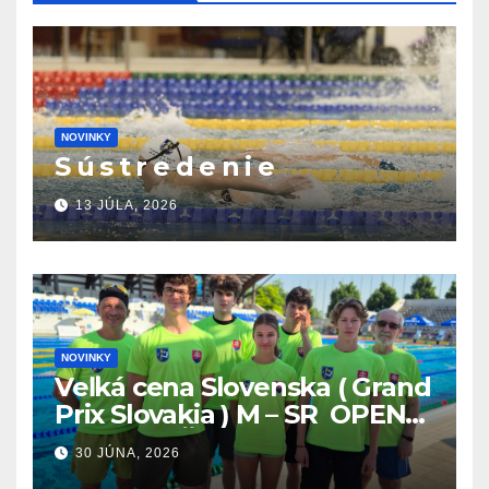
NOVINKY
S ú s t r e d e n i e
13 JÚLA, 2026
NOVINKY
Veľká cena Slovenska ( Grand
Prix Slovakia ) M – SR OPEN
v plávaní. Šamorín 26.6. –
30 JÚNA, 2026
28.6.2026