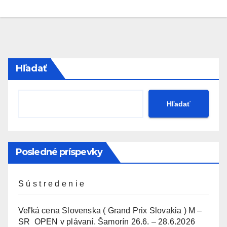
Hľadať
Hľadať
Posledné príspevky
S ú s t r e d e n i e
Veľká cena Slovenska ( Grand Prix Slovakia ) M –
SR OPEN v plávaní. Šamorín 26.6. – 28.6.2026