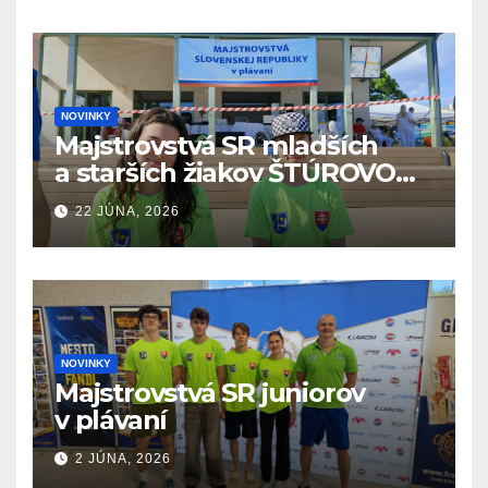
NOVINKY
Majstrovstvá SR mladších
a starších žiakov ŠTÚROVO
19.6. – 21.6.2026
22 JÚNA, 2026
NOVINKY
Majstrovstvá SR juniorov
v plávaní
2 JÚNA, 2026