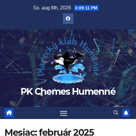
Prejsť
So. aug 8th, 2026
3:09:12 PM
na
obsah
PK Chemes Humenné
Mesiac:
február 2025