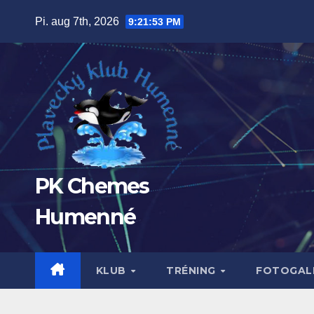
Prejsť
Pi. aug 7th, 2026
9:21:54 PM
na
obsah
PK Chemes
Humenné
KLUB
TRÉNING
FOTOGALÉ