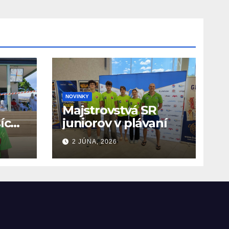
NOVINKY
Majstrovstvá SR
ších
juniorov v plávaní
O
2 JÚNA, 2026