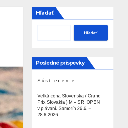
Hľadať
Hľadať
Posledné príspevky
S ú s t r e d e n i e
Veľká cena Slovenska ( Grand
Prix Slovakia ) M – SR OPEN
v plávaní. Šamorín 26.6. –
28.6.2026