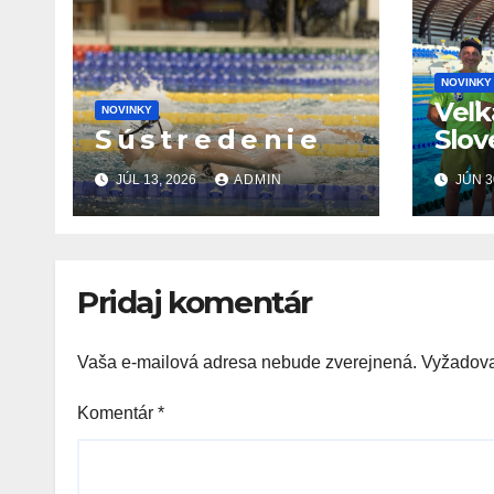
NOVINKY
Veľk
NOVINKY
S ú s t r e d e n i e
Slov
Prix 
JÚL 13, 2026
ADMIN
JÚN 3
SR O
Šamo
28.6
Pridaj komentár
Vaša e-mailová adresa nebude zverejnená.
Vyžadova
Komentár
*