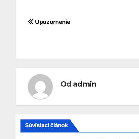
Navigácia
Upozornenie
v
článku
Od
admin
Súvisiaci článok