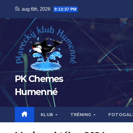
Prejsť
Št. aug 6th, 2026
9:13:38 PM
na
obsah
PK Chemes
Humenné
KLUB
TRÉNING
FOTOGALÉ