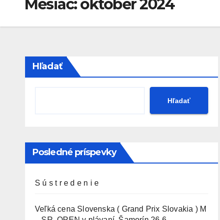
Mesiac:
október 2024
Hľadať
Hľadať
Posledné príspevky
S ú s t r e d e n i e
Veľká cena Slovenska ( Grand Prix Slovakia ) M
– SR OPEN v plávaní. Šamorín 26.6. –