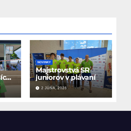
NOVINKY
Majstrovstvá SR
ších
juniorov v plávaní
O
2 JÚNA, 2026