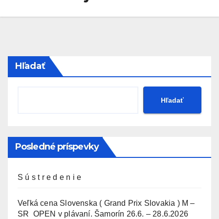
Hľadať
Hľadať
Posledné príspevky
S ú s t r e d e n i e
Veľká cena Slovenska ( Grand Prix Slovakia ) M –
SR OPEN v plávaní. Šamorín 26.6. – 28.6.2026