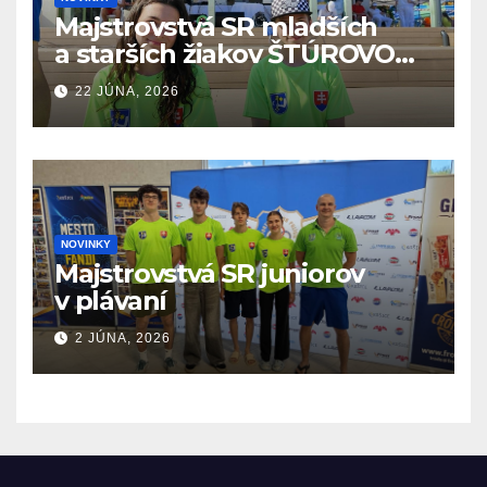
Majstrovstvá SR mladších
a starších žiakov ŠTÚROVO
19.6. – 21.6.2026
22 JÚNA, 2026
NOVINKY
Majstrovstvá SR juniorov
v plávaní
2 JÚNA, 2026