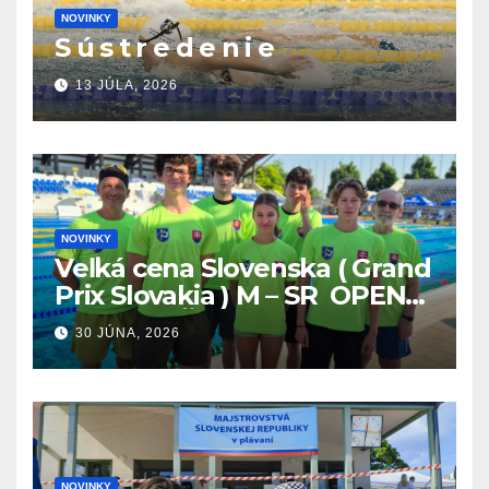
NOVINKY
S ú s t r e d e n i e
13 JÚLA, 2026
NOVINKY
Veľká cena Slovenska ( Grand
Prix Slovakia ) M – SR OPEN
v plávaní. Šamorín 26.6. –
30 JÚNA, 2026
28.6.2026
NOVINKY