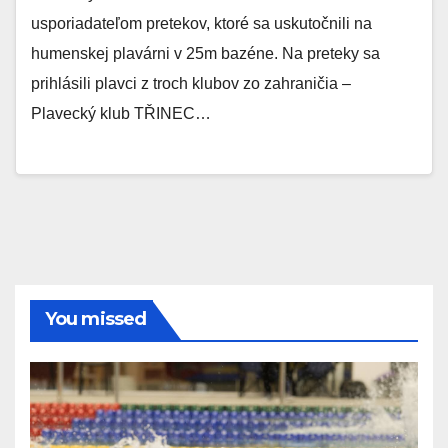
usporiadateľom pretekov, ktoré sa uskutočnili na
humenskej plavárni v 25m bazéne. Na preteky sa
prihlásili plavci z troch klubov zo zahraničia –
Plavecký klub TŘINEC…
You missed