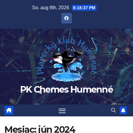
Prejsť
So. aug 8th, 2026
8:18:37 PM
na
obsah
PK Chemes Humenné
Mesiac:
jún 2024