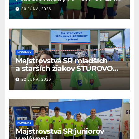
v plávaní. Šamorín 26.6. –
30 JÚNA, 2026
28.6.2026
NOVINKY
Majstrovstvá SR mladších
a starších žiakov ŠTÚROVO
19.6. – 21.6.2026
22 JÚNA, 2026
NOVINKY
Majstrovstvá SR juniorov
v plávaní