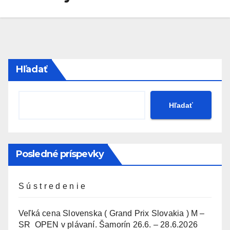
Hľadať
Hľadať
Posledné príspevky
S ú s t r e d e n i e
Veľká cena Slovenska ( Grand Prix Slovakia ) M –
SR OPEN v plávaní. Šamorín 26.6. – 28.6.2026