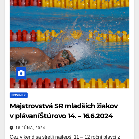
NOVINKY
Majstrovstvá SR mladších žiakov
v plávaníŠtúrovo 14. – 16.6.2024
18 JÚNA, 2024
Cez víkend sa stretli najlepší 11 – 12 roční plavci z