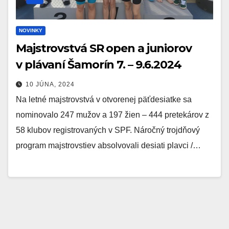
NOVINKY
Majstrovstvá SR open a juniorov
v plávaní Šamorín 7. – 9.6.2024
10 JÚNA, 2024
Na letné majstrovstvá v otvorenej päťdesiatke sa
nominovalo 247 mužov a 197 žien – 444 pretekárov z
58 klubov registrovaných v SPF. Náročný trojdňový
program majstrovstiev absolvovali desiati plavci /…