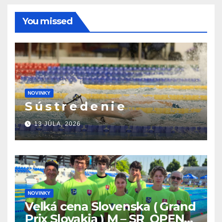
You missed
NOVINKY
S ú s t r e d e n i e
13 JÚLA, 2026
NOVINKY
Veľká cena Slovenska ( Grand
Prix Slovakia ) M – SR OPEN