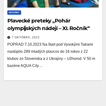
NOVINKY
Plavecké preteky „Pohár
olympijských nádejí – XI. Ročník“
7 OKTÓBRA, 2023
POPRAD 7.10.2023 Na štart pod Vysokými Tatrami
nastúpilo 289 mladých plavcov do 16 rokov z 22
klubov zo Slovenska a z Ukrajiny – Užhorod. V 50 m
bazéne AQUA City…