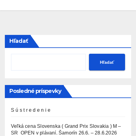
Hľadať
Hľadať
Posledné príspevky
S ú s t r e d e n i e
Veľká cena Slovenska ( Grand Prix Slovakia ) M –
SR OPEN v plávaní. Šamorín 26.6. – 28.6.2026