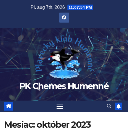
Prejsť
Pi. aug 7th, 2026
11:07:54 PM
na
obsah
PK Chemes Humenné
Mesiac:
október 2023