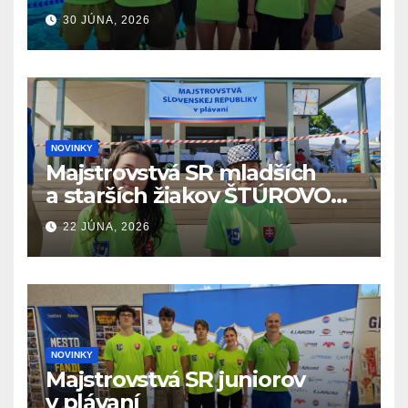
v plávaní. Šamorín 26.6. –
30 JÚNA, 2026
28.6.2026
NOVINKY
Majstrovstvá SR mladších
a starších žiakov ŠTÚROVO
19.6. – 21.6.2026
22 JÚNA, 2026
NOVINKY
Majstrovstvá SR juniorov
v plávaní