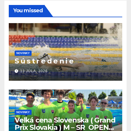
You missed
NOVINKY
S ú s t r e d e n i e
13 JÚLA, 2026
NOVINKY
Veľká cena Slovenska ( Grand
Prix Slovakia ) M – SR OPEN