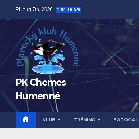
Prejsť
Pi. aug 7th, 2026
1:00:16 AM
na
obsah
PK Chemes
Humenné
KLUB
TRÉNING
FOTOGALÉ