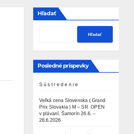
Hľadať
Hľadať
Posledné príspevky
S ú s t r e d e n i e
Veľká cena Slovenska ( Grand
Prix Slovakia ) M – SR OPEN
v plávaní. Šamorín 26.6. –
28.6.2026