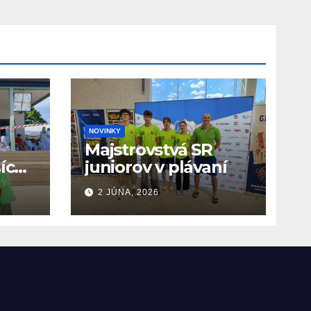
NOVINKY
Majstrovstvá SR
ších
juniorov v plávaní
O
2 JÚNA, 2026