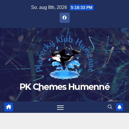
Prejsť
So. aug 8th, 2026
5:18:34 PM
na
obsah
PK Chemes Humenné