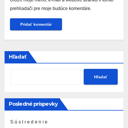
prehliadači pre moje budúce komentáre.
Hľadať
Hľadať
Posledné príspevky
S ú s t r e d e n i e