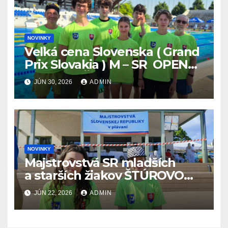
NOVINKY
Veľká cena Slovenska ( Grand
Prix Slovakia ) M – SR OPEN
v plávaní. Šamorín 26.6. –
JÚN 30, 2026
ADMIN
28.6.2026
NOVINKY
Majstrovstvá SR mladších
a starších žiakov ŠTÚROVO
19.6. – 21.6.2026
JÚN 22, 2026
ADMIN