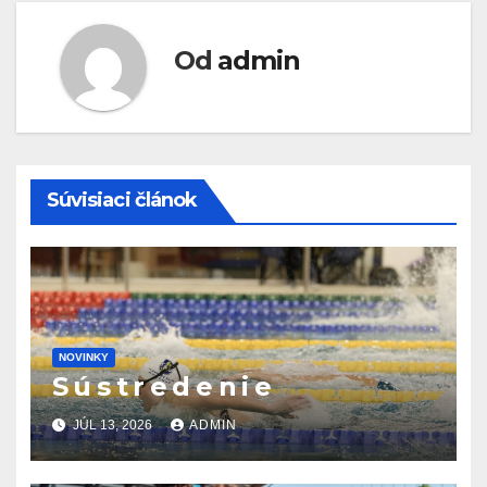
Od
admin
Súvisiaci článok
NOVINKY
S ú s t r e d e n i e
JÚL 13, 2026
ADMIN