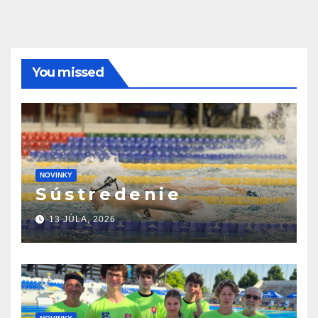
You missed
NOVINKY
S ú s t r e d e n i e
13 JÚLA, 2026