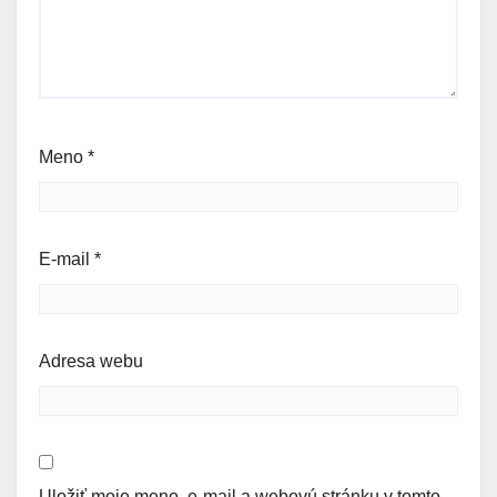
Meno
*
E-mail
*
Adresa webu
Uložiť moje meno, e-mail a webovú stránku v tomto