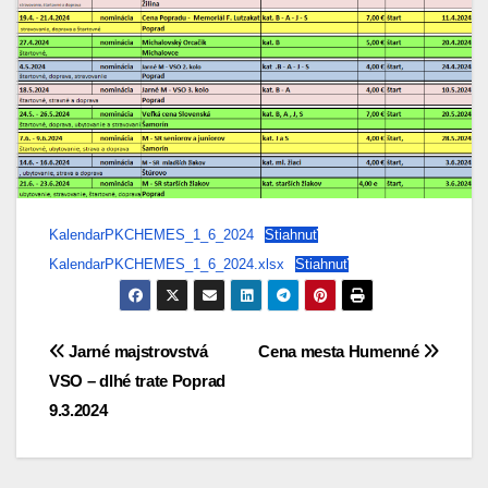
KalendarPKCHEMES_1_6_2024
Stiahnuť
KalendarPKCHEMES_1_6_2024.xlsx
Stiahnuť
Navigácia
Jarné majstrovstvá
Cena mesta Humenné
VSO – dlhé trate Poprad
v
9.3.2024
článku