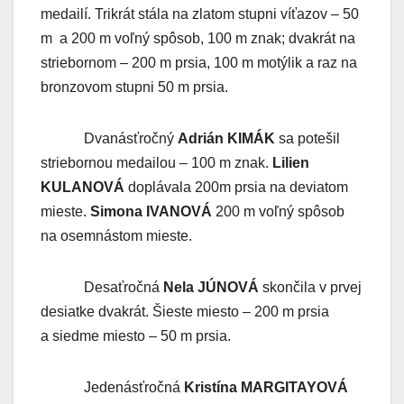
medailí. Trikrát stála na zlatom stupni víťazov – 50
m a 200 m voľný spôsob, 100 m znak; dvakrát na
striebornom – 200 m prsia, 100 m motýlik a raz na
bronzovom stupni 50 m prsia.
Dvanásťročný
Adrián KIMÁK
sa potešil
striebornou medailou – 100 m znak.
Lilien
KULANOVÁ
doplávala 200m prsia na deviatom
mieste.
Simona IVANOVÁ
200 m voľný spôsob
na osemnástom mieste.
Desaťročná
Nela JÚNOVÁ
skončila v prvej
desiatke dvakrát. Šieste miesto – 200 m prsia
a siedme miesto – 50 m prsia.
Jedenásťročná
Kristína MARGITAYOVÁ