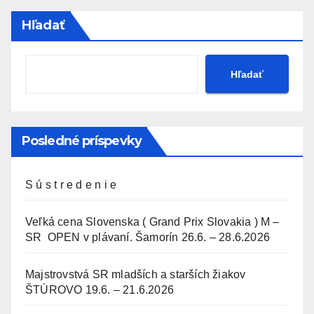
Hľadať
Hľadať
Posledné príspevky
S ú s t r e d e n i e
Veľká cena Slovenska ( Grand Prix Slovakia ) M –
SR OPEN v plávaní. Šamorín 26.6. – 28.6.2026
Majstrovstvá SR mladších a starších žiakov
ŠTÚROVO 19.6. – 21.6.2026