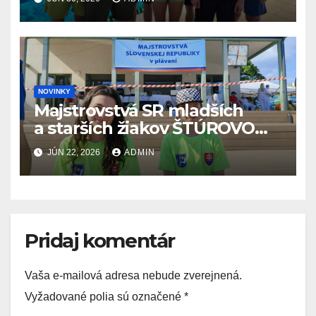
28.6.2026
NOVINKY
Majstrovstvá SR mladších
a starších žiakov ŠTÚROVO
19.6. – 21.6.2026
JÚN 22, 2026
ADMIN
Pridaj komentár
Vaša e-mailová adresa nebude zverejnená.
Vyžadované polia sú označené
*