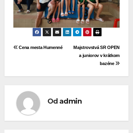
Navigácia
Cena mesta Humenné
Majstrovstvá SR OPEN
a juniorov v krátkom
v
bazéne
článku
Od
admin