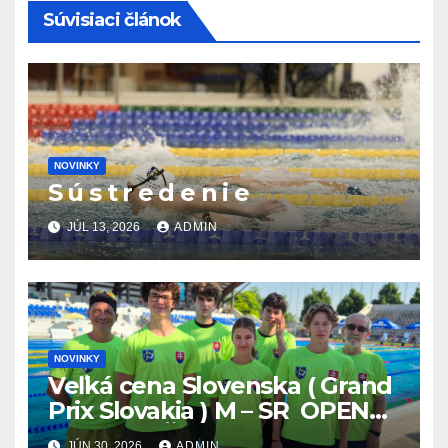
Súvisiaci článok
NOVINKY
S ú s t r e d e n i e
JÚL 13, 2026
ADMIN
NOVINKY
Veľká cena Slovenska ( Grand
Prix Slovakia ) M – SR OPEN
v plávaní. Šamorín 26.6. –
JÚN 30, 2026
ADMIN