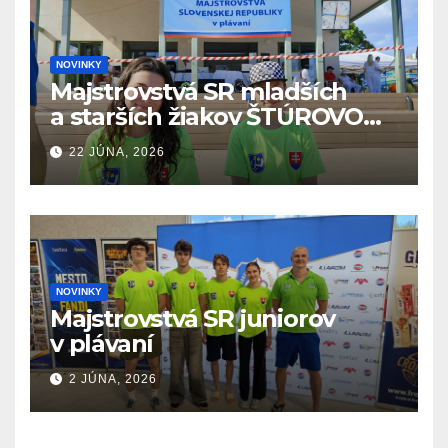
NOVINKY
Majstrovstvá SR mladších
a starších žiakov ŠTÚROVO
19.6. – 21.6.2026
22 JÚNA, 2026
NOVINKY
Majstrovstvá SR juniorov
v plávaní
2 JÚNA, 2026