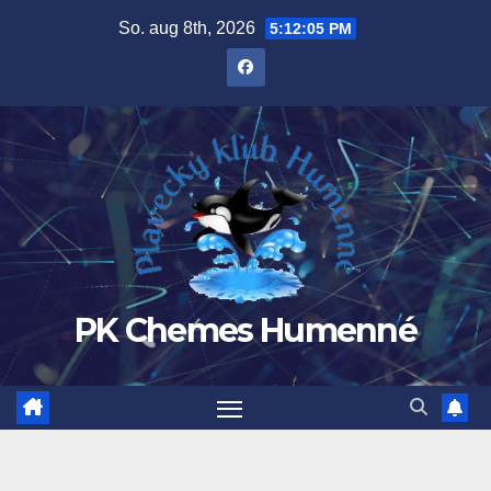
Prejsť
So. aug 8th, 2026
5:12:06 PM
na
obsah
PK Chemes Humenné