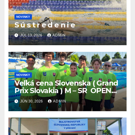
NOVINKY
S ú s t r e d e n i e
JÚL 13, 2026
ADMIN
NOVINKY
Veľká cena Slovenska ( Grand
Prix Slovakia ) M – SR OPEN
v plávaní. Šamorín 26.6. –
JÚN 30, 2026
ADMIN
28.6.2026