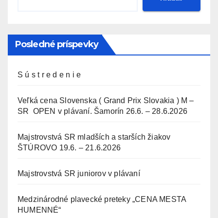
Posledné príspevky
S ú s t r e d e n i e
Veľká cena Slovenska ( Grand Prix Slovakia ) M –
SR OPEN v plávaní. Šamorín 26.6. – 28.6.2026
Majstrovstvá SR mladších a starších žiakov
ŠTÚROVO 19.6. – 21.6.2026
Majstrovstvá SR juniorov v plávaní
Medzinárodné plavecké preteky „CENA MESTA
HUMENNÉ“