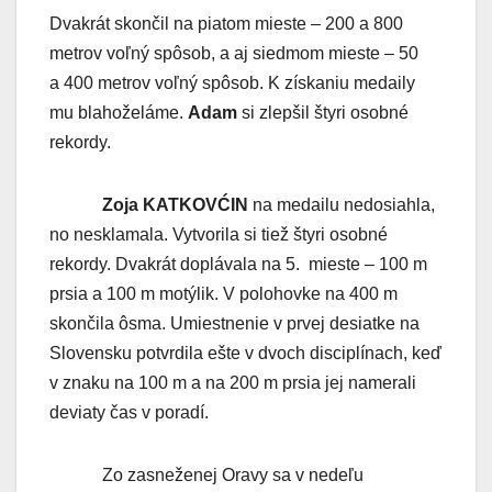
Dvakrát skončil na piatom mieste – 200 a 800
metrov voľný spôsob, a aj siedmom mieste – 50
a 400 metrov voľný spôsob. K získaniu medaily
mu blahoželáme.
Adam
si zlepšil štyri osobné
rekordy.
Zoja KATKOVĆIN
na medailu nedosiahla,
no nesklamala. Vytvorila si tiež štyri osobné
rekordy. Dvakrát doplávala na 5. mieste – 100 m
prsia a 100 m motýlik. V polohovke na 400 m
skončila ôsma. Umiestnenie v prvej desiatke na
Slovensku potvrdila ešte v dvoch disciplínach, keď
v znaku na 100 m a na 200 m prsia jej namerali
deviaty čas v poradí.
Zo zasneženej Oravy sa v nedeľu