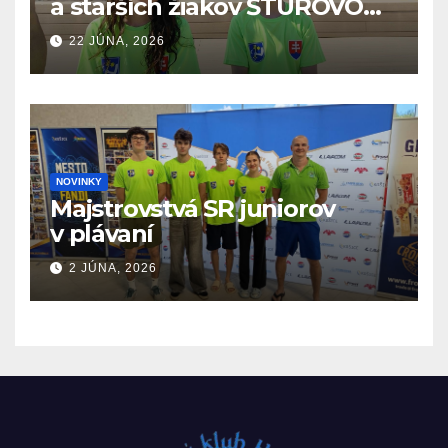
a starších žiakov ŠTÚROVO
19.6. – 21.6.2026
22 JÚNA, 2026
NOVINKY
Majstrovstvá SR juniorov
v plávaní
2 JÚNA, 2026