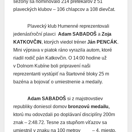
sezóny sa nominovalo 214 pretekárov z 51
plaveckých klubov – 106 chlapcov a 108 dievčat.
Plavecký klub Humenné reprezentovali
jedenásťroční plavci
Adam SABADOŠ
a
Zoja
KATKOVČIN
, ktorých viedol tréner
Ján PENCÁK
.
Mini výprava v piatok ráno vyrazila autom, ktoré
riadil rodič pán Katkovčin. O 14:00 hodine už
v Dolnom Kubíne boli pripravení naši
reprezentanti vystúpiť na štartovné bloky 25 m
bazéna a bojovať o umiestnenie a medaily.
Adam SABADOŠ
si z majstrovstiev
republiky doniesol domov
bronzovú medailu,
ktorú mu odovzdali po doplávaní disciplíny 200m
znak – 2:48.72. Tesne za stupňom víťazov sa
umiestnil v znaku na 100 metrov – 4. miesto.