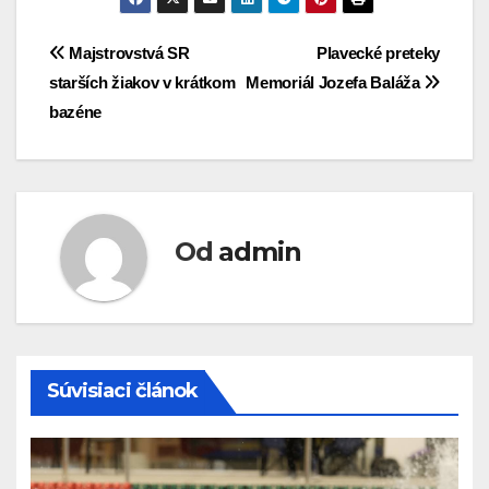
Navigácia
Majstrovstvá SR
Plavecké preteky
starších žiakov v krátkom
Memoriál Jozefa Baláža
v
bazéne
článku
Od
admin
Súvisiaci článok