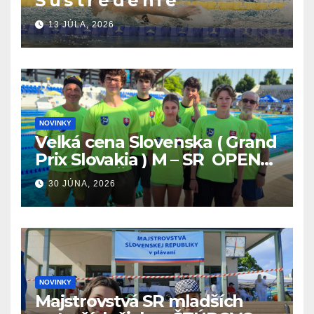
S ú s t r e d e n i e
13 JÚLA, 2026
NOVINKY
Veľká cena Slovenska ( Grand
Prix Slovakia ) M – SR OPEN
v plávaní. Šamorín 26.6. –
30 JÚNA, 2026
28.6.2026
NOVINKY
Majstrovstvá SR mladších