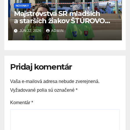
NOVINKY
Majstrovstvá SR mladších
a starších žiakov ŠTÚROVO
19.6. – 21.6.2026
JÚN 22, 2026
ADMIN
Pridaj komentár
Vaša e-mailová adresa nebude zverejnená.
Vyžadované polia sú označené
*
Komentár
*