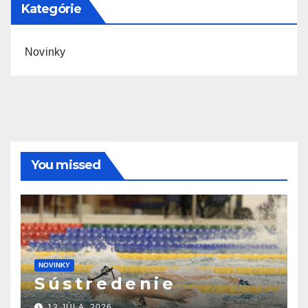
Kategórie
Novinky
You missed
NOVINKY
S ú s t r e d e n i e
13 JÚLA, 2026