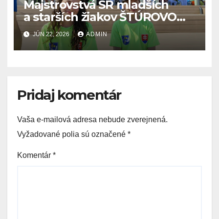
Majstrovstvá SR mladších
a starších žiakov ŠTÚROVO
19.6. – 21.6.2026
JÚN 22, 2026
ADMIN
Pridaj komentár
Vaša e-mailová adresa nebude zverejnená.
Vyžadované polia sú označené
*
Komentár
*