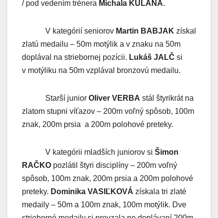
/ pod vedením trénera
Michala KULANA
.
V kategórií seniorov
Martin BABJAK
získal
zlatú medailu – 50m motýlik a v znaku na 50m
doplával na striebornej pozícii.
Lukáš JALČ
si
v motýliku na 50m vzplával bronzovú medailu.
Starší junior
Oliver VERBA
stál štyrikrát na
zlatom stupni víťazov – 200m voľný spôsob, 100m
znak, 200m prsia a 200m polohové preteky.
V kategórii mladších juniorov si
Šimon
RAČKO
pozlátil štyri disciplíny – 200m voľný
spôsob, 100m znak, 200m prsia a 200m polohové
preteky.
Dominika VASIĽKOVÁ
získala tri zlaté
medaily – 50m a 100m znak, 100m motýlik. Dve
strieborné medaily si prevzala po doplávaní 200m