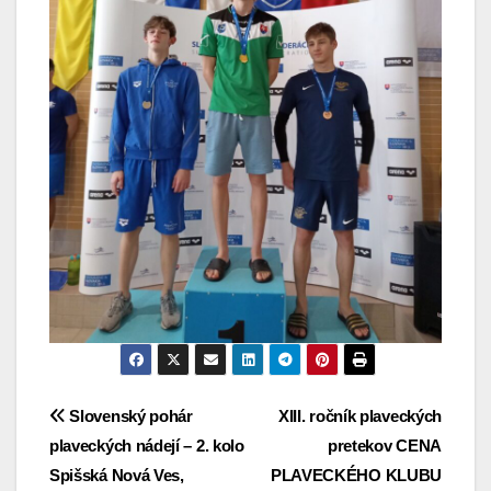
Navigácia
Slovenský pohár
XIII. ročník plaveckých
plaveckých nádejí – 2. kolo
pretekov CENA
v
Spišská Nová Ves,
PLAVECKÉHO KLUBU