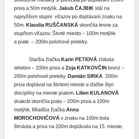
prsia a 50m motýlik.
Jakub ČAJBIK
stál na
najvyššom stupni víťazov po doplávaní znaku na
50m.
Klaudia RUŠČANSKÁ
skončila tesne za
stupňom víťazov. Štvrté miesto – 100m motýlik
a piate – 200m polohové preteky.
Staršia žiačka
Karin PETIOVÁ
získala
striebro – 200m prsia a
Zoja KATKOVČIN
bronz –
200m polohové preteky.
Damián SIRKA
200m
prsia doplával na štvrtom mieste a ďalšie štyri
disciplíny na mieste piatom.
Lilien KULANOVÁ
dvakrát skončila piata – 200m prsia a 100m
motýlik. Mladšia žiačka
Anna
MOROCHOVIČOVÁ
v znaku na 100m bola
štrnásta a prsia na 200m doplávala na 15. mieste.