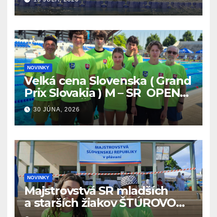
NOVINKY
Veľká cena Slovenska ( Grand
Prix Slovakia ) M – SR OPEN
v plávaní. Šamorín 26.6. –
30 JÚNA, 2026
28.6.2026
NOVINKY
Majstrovstvá SR mladších
a starších žiakov ŠTÚROVO
19.6. – 21.6.2026