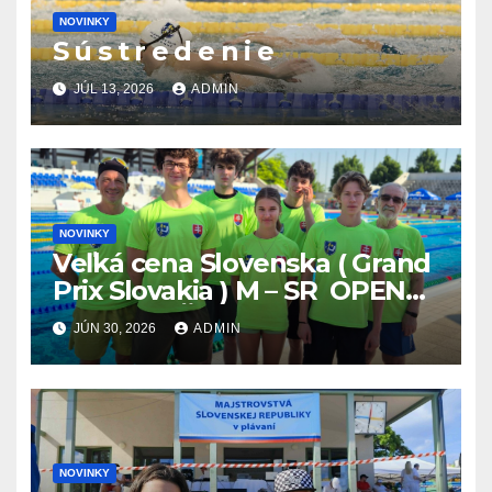
NOVINKY
S ú s t r e d e n i e
JÚL 13, 2026
ADMIN
NOVINKY
Veľká cena Slovenska ( Grand
Prix Slovakia ) M – SR OPEN
v plávaní. Šamorín 26.6. –
JÚN 30, 2026
ADMIN
28.6.2026
NOVINKY