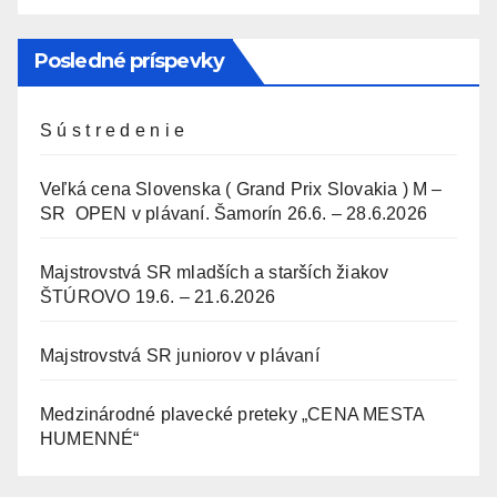
Posledné príspevky
S ú s t r e d e n i e
Veľká cena Slovenska ( Grand Prix Slovakia ) M –
SR OPEN v plávaní. Šamorín 26.6. – 28.6.2026
Majstrovstvá SR mladších a starších žiakov
ŠTÚROVO 19.6. – 21.6.2026
Majstrovstvá SR juniorov v plávaní
Medzinárodné plavecké preteky „CENA MESTA
HUMENNÉ“