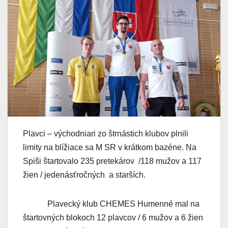
Plavci – východniari zo štrnástich klubov plnili
limity na blížiace sa M SR v krátkom bazéne. Na
Spiši štartovalo 235 pretekárov /118 mužov a 117
žien / jedenásťročných a starších.
Plavecký klub CHEMES Humenné mal na
štartovných blokoch 12 plavcov / 6 mužov a 6 žien