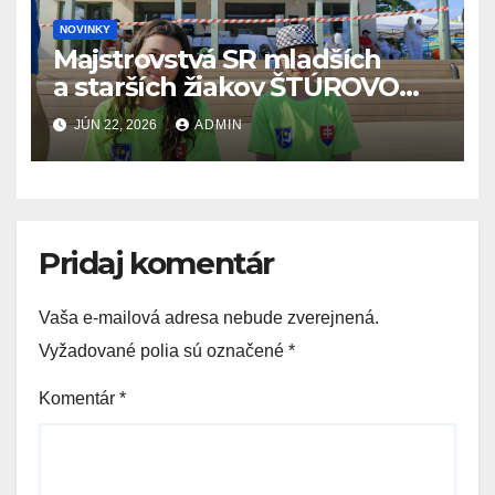
NOVINKY
Majstrovstvá SR mladších
a starších žiakov ŠTÚROVO
19.6. – 21.6.2026
JÚN 22, 2026
ADMIN
Pridaj komentár
Vaša e-mailová adresa nebude zverejnená.
Vyžadované polia sú označené
*
Komentár
*