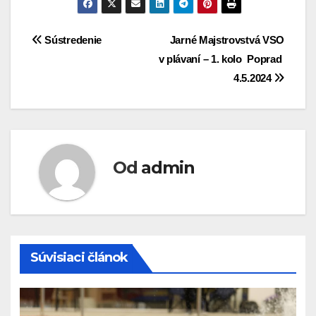
Navigácia
Sústredenie
Jarné Majstrovstvá VSO
v plávaní – 1. kolo Poprad
v
4.5.2024
článku
Od
admin
Súvisiaci článok