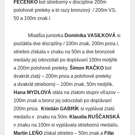
FECENKO
bol strieborný v disciplíne 200m
polohové preteky a tri razy bronzový / 200m VS,
50 a 100m znak /.
Mladšia juniorka
Dominika VASIĽKOVÁ
si
pozlátila dve disciplíny / 100m znak, 200m prsia /,
striebro získala v znaku na 50m a dve bronzové
medaily jej odovzdali po doplávaní 100m motýlik
a 200m polohové preteky.
Šimon RAČKO
bol
dvakrát zlatý – 200m prsia a polohové preteky
a dvakrát strieborný – 100m znak, 50m motýlik.
Hana MYDLOVÁ
stála na zlatom stupni víťazov –
100m znak a bronz jej odovzdali po doplávaní
200m prsia.
Kristián GABRÍK
si vyplával zlatú
medailu v znaku na 50m.
Klaudia RUŠČANSKÁ
v znaku na 100m si vyplávala striebornú medailu.
Martin LEŇO
získal striebro – 50m znak a
Filip