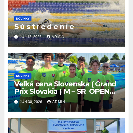
NOVINKY
S ú s t r e d e n i e
JÚL 13, 2026
ADMIN
NOVINKY
Veľká cena Slovenska ( Grand
Prix Slovakia ) M – SR OPEN
v plávaní. Šamorín 26.6. –
JÚN 30, 2026
ADMIN
28.6.2026