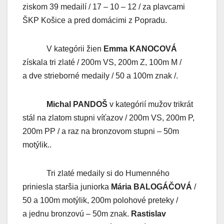
ziskom 39 medailí / 17 – 10 – 12 / za plavcami
ŠKP Košice a pred domácimi z Popradu.
V kategórii žien
Emma KANOCOVÁ
získala tri zlaté / 200m VS, 200m Z, 100m M /
a dve strieborné medaily / 50 a 100m znak /.
Michal PANDOŠ
v kategórií mužov trikrát
stál na zlatom stupni víťazov / 200m VS, 200m P,
200m PP / a raz na bronzovom stupni – 50m
motýlik..
Tri zlaté medaily si do Humenného
priniesla staršia juniorka
Mária BALOGÁČOVÁ
/
50 a 100m motýlik, 200m polohové preteky /
a jednu bronzovú – 50m znak.
Rastislav