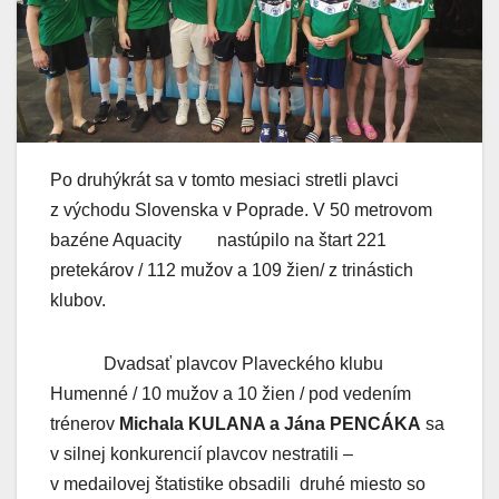
Po druhýkrát sa v tomto mesiaci stretli plavci
z východu Slovenska v Poprade. V 50 metrovom
bazéne Aquacity nastúpilo na štart 221
pretekárov / 112 mužov a 109 žien/ z trinástich
klubov.
Dvadsať plavcov Plaveckého klubu
Humenné / 10 mužov a 10 žien / pod vedením
trénerov
Michala KULANA a Jána PENCÁKA
sa
v silnej konkurencií plavcov nestratili –
v medailovej štatistike obsadili druhé miesto so