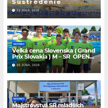
S ú s t r e d e n i e
13 JÚLA, 2026
NOVINKY
Veľká cena Slovenska ( Grand
Prix Slovakia ) M – SR OPEN
v plávaní. Šamorín 26.6. –
30 JÚNA, 2026
28.6.2026
NOVINKY
Majstrovstvá SR mladších