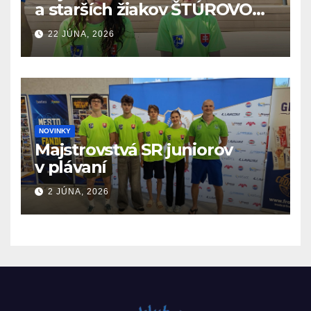
a starších žiakov ŠTÚROVO
19.6. – 21.6.2026
22 JÚNA, 2026
NOVINKY
Majstrovstvá SR juniorov
v plávaní
2 JÚNA, 2026