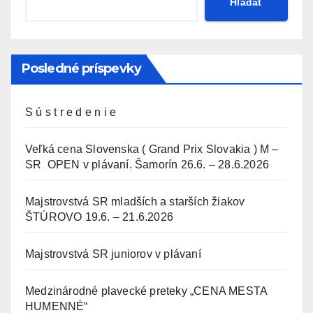
Hľadať
Posledné príspevky
S ú s t r e d e n i e
Veľká cena Slovenska ( Grand Prix Slovakia ) M –
SR OPEN v plávaní. Šamorín 26.6. – 28.6.2026
Majstrovstvá SR mladších a starších žiakov
ŠTÚROVO 19.6. – 21.6.2026
Majstrovstvá SR juniorov v plávaní
Medzinárodné plavecké preteky „CENA MESTA
HUMENNÉ“