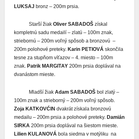
LUKSAJ
bronz – 200m prsia.
Starší žiak
Oliver SABADOŠ
získal
kompletnú sadu medailí – zlatú – 100m znak,
striebornú – 200m voľný spôsob a bronzovú –
200m polohové preteky.
Karin PETIOVÁ
skončila
tesne za stupňom víťazov – 4. miesto – 100m
znak.
Patrik MARGITAY
200m prsia doplával na
dvanástom mieste.
Mladší žiak
Adam SABADOŠ
bol zlatý –
100m znak a strieborný – 200m voľný spôsob.
Zoja KATKOVĆIN
dvakrát získala bronzovú
medailu – 200m prsia a polohové preteky.
Damián
SIRKA
200m prsia doplával na šiestom mieste.
Lilien KULANOVÁ
bola siedma v motýliku na