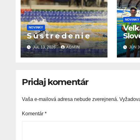
NOVINKY
Veľk
NOVINKY
S ú s t r e d e n i e
Slov
Prix 
JÚL 13, 2026
ADMIN
JÚN 3
SR O
Šamo
28.6
Pridaj komentár
Vaša e-mailová adresa nebude zverejnená.
Vyžadova
Komentár
*