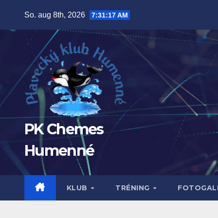
Prejsť
So. aug 8th, 2026
7:31:19 AM
na
obsah
PK Chemes
Humenné
KLUB
TRÉNING
FOTOGALÉ