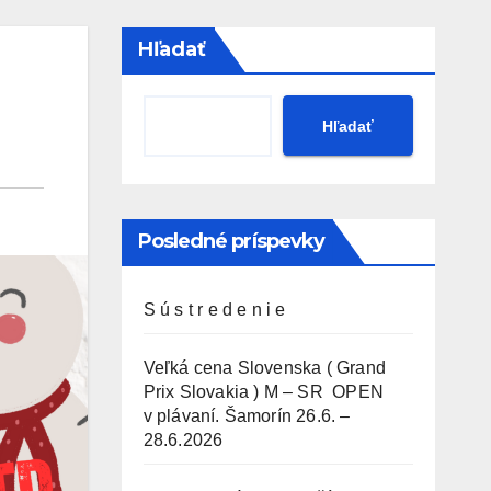
Hľadať
Hľadať
Posledné príspevky
S ú s t r e d e n i e
Veľká cena Slovenska ( Grand
Prix Slovakia ) M – SR OPEN
v plávaní. Šamorín 26.6. –
28.6.2026