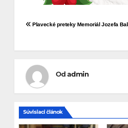
Navigácia
Plavecké preteky Memoriál Jozefa Ba
v
článku
Od
admin
Súvisiaci článok