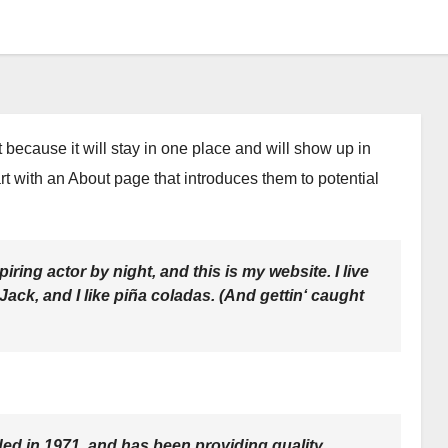
t because it will stay in one place and will show up in
rt with an About page that introduces them to potential
iring actor by night, and this is my website. I live
ack, and I like piña coladas. (And gettin‘ caught
 in 1971, and has been providing quality