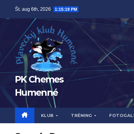
Prejsť
Št. aug 6th, 2026
1:15:20 PM
na
obsah
PK Chemes
Humenné
KLUB
TRÉNING
FOTOGALÉ